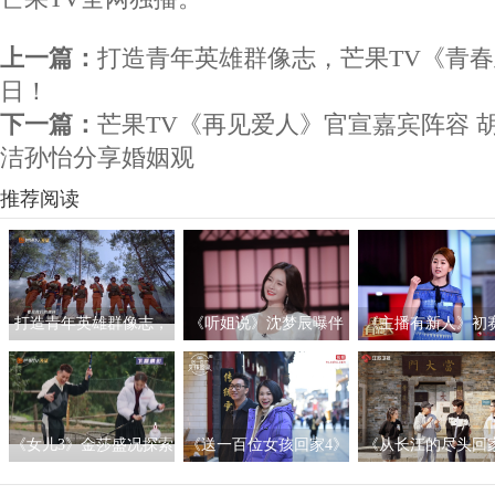
上一篇：
打造青年英雄群像志，芒果TV《青春
日！
下一篇：
芒果TV《再见爱人》官宣嘉宾阵容 
洁孙怡分享婚姻观
推荐阅读
打造青年英雄群像志，
《听姐说》沈梦辰曝伴
《主播有新人》初
芒果TV《青春正当时》
郎团名单 阚清子黄小蕾
程过半 “说唱型”选
定档7月1日！
霸气放话鼓励女性独立
喜登场
《女儿3》金莎盛况探索
《送一百位女孩回家4》
《从长江的尽头回
恋人可能性 张豆豆于家
对话胡杏儿 看见“三料视
邓莎学唱岳阳花鼓戏