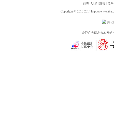
翊拍“结婚照”
后”的小确幸
首页
佳琳、王新乔带来
|
明星
|
影视
|
音乐
挖藕初体验
Copyright @ 2010-2014
http://www.entku.
冀公网
欢迎广大网友来本网站