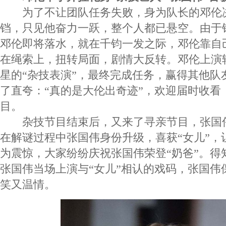
为了不让团队任务失败，身为队长的邓伦
铛，只见他奋力一跃，整个人都已悬空。由于
邓伦即将落水，就在千钧一发之际，邓伦靠自
在绳索上，扭转局面，剧情大反转。邓伦上演转
星的“杂技表演”，最终完成任务，赢得其他队
了直夸：“真的是大伦出奇迹”，欢迎届时收看
目。
杂技节目结束后，又来了寻亲节目，张国
在解谜过程中张国伟身份升级，喜获“女儿”，
为震惊，大家纷纷庆祝张国伟荣登“奶爸”。得
张国伟当场上演与“女儿”相认的戏码，张国伟
笑又温情。