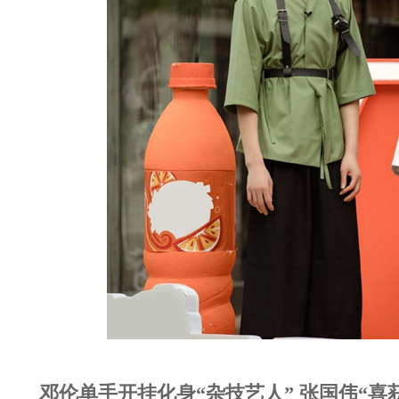
邓伦单手开挂化身“杂技艺人” 张国伟“喜