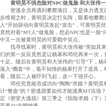
黄明昊不惧危险对NPC做鬼脸 和大张伟
密逃全员再遇到攀爬项目，又是体力透支
步维艰之时，黄明昊决定打头阵，眼看他攀爬过
人”开始躁动向黄明昊发起“攻击”，可黄明昊
竟然对着“MT人”做鬼脸，想必NPC也是一脸“
中又一次被黄明昊的可爱戳中笑点。
找寻线索时，黄明昊和大张伟被“突如其来
们的第一反应竟然是让杨幂和邓伦再来一次，
十足。随后在黄明昊和大张伟的“引导”下，杨
落入“圈套”中，毫不知情的杨幂打开了道具，
看，随后二人被吓到飞起，皮一下很开心。
邓伦究竟能否成功向“陶陶”求婚？黄明昊
计“整蛊”的？密逃团要如何才能逃离MT浴场
定《密室大逃脱》第三季之《惊险求婚（下）》
芒果TV全网独播。