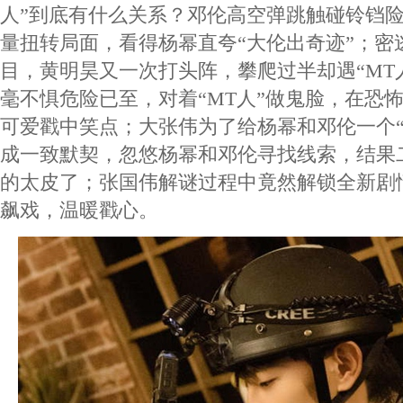
人”到底有什么关系？邓伦高空弹跳触碰铃铛
量扭转局面，看得杨幂直夸“大伦出奇迹”；密
目，黄明昊又一次打头阵，攀爬过半却遇“MT
毫不惧危险已至，对着“MT人”做鬼脸，在恐
可爱戳中笑点；大张伟为了给杨幂和邓伦一个“
成一致默契，忽悠杨幂和邓伦寻找线索，结果
的太皮了；张国伟解谜过程中竟然解锁全新剧情
飙戏，温暖戳心。